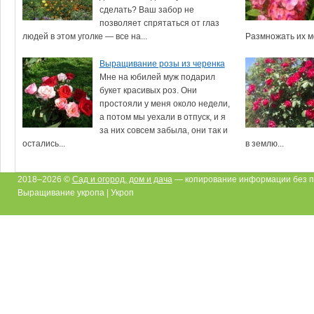
сделать? Ваш забор не
позволяет спрятаться от глаз
людей в этом уголке — все на...
Размножать их мо
Выращивание розы из черенка
Мне на юбилей муж подарил
букет красивых роз. Они
простояли у меня около недели,
а потом мы уехали в отпуск, и я
за них совсем забыла, они так и
остались...
в землю...
2018–2026 ©
Сад и огород, дом и дача
— копирование информации без п
Выращивание укропа | Укроп