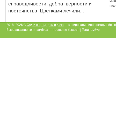
мощн
справедливости, добра, верности и
них 
постоянства. Цветками лечили...
2018–2026 ©
Сад и огород, дом и дача
— копирование информации без п
Выращивание топинамбура — проще не бывает! | Топинамбур