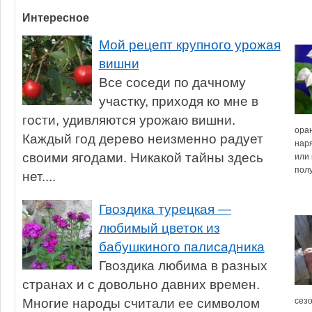
Интересное
Мой рецепт крупного урожая
вишни
Все соседи по дачному
участку, приходя ко мне в
гости, удивляются урожаю вишни.
оран
Каждый год дерево неизменно радует
наря
своими ягодами. Никакой тайны здесь
или 
полу
нет....
Гвоздика турецкая —
любимый цветок из
бабушкиного палисадника
Гвоздика любима в разных
странах и с довольно давних времен.
Многие народы считали ее символом
сез