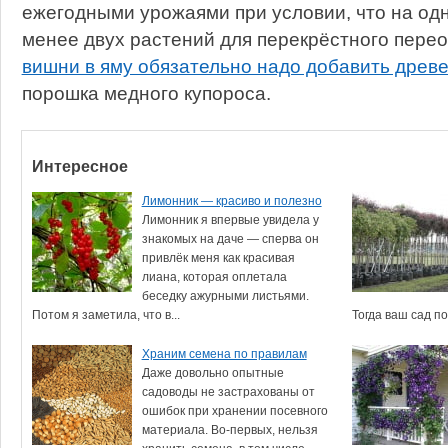
ежегодными урожаями при условии, что на одн
менее двух растений для перекрёстного пере
вишни в яму обязательно надо добавить древ
порошка медного купороса.
Интересное
Лимонник — красиво и полезно
Лимонник я впервые увидела у
знакомых на даче — сперва он
привлёк меня как красивая
лиана, которая оплетала
беседку ажурными листьями.
Потом я заметила, что в...
Тогда ваш сад по
Храним семена по правилам
Даже довольно опытные
садоводы не застрахованы от
ошибок при хранении посевного
материала. Во-первых, нельзя