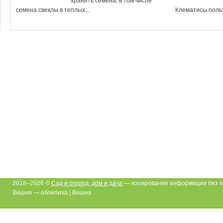
хранить семена, в том числе
семена свеклы в теплых...
Клематисы польз
2018–2026 ©
Сад и огород, дом и дача
— копирование информации без п
Вишня — облепиха | Вишня