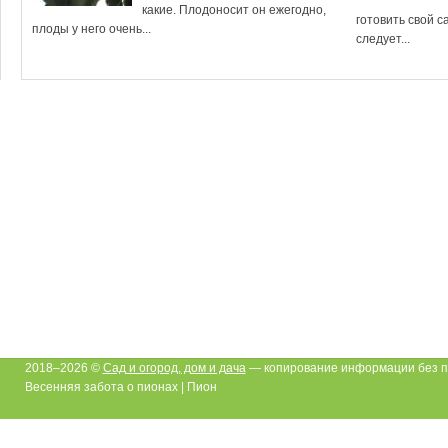
какие. Плодоносит он ежегодно,
готовить свой с
плоды у него очень...
следует...
2018–2026 ©
Сад и огород, дом и дача
— копирование информации без п
Весенняя забота о пионах | Пион