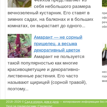
себя небольшого размера
вечнозеленый кустарник. Его ставят в
при
офо
зимних садах, на балконах и в больших
реч
комнатах, он вырастает до одного...
обл
Амарант — не сорный
пришелец, а весьма
декоративный цветок
Амарант не пользуется
такой популярностью как многие
красивоцветущие и декоративно-
нес
лиственные растения. Его часто
гор
мне
называют щирицей (сорной травой),
поэтому...
2018–2026 ©
Сад и огород, дом и дача
— копирование информации без п
Уход за гладиолусами | Гладиолус