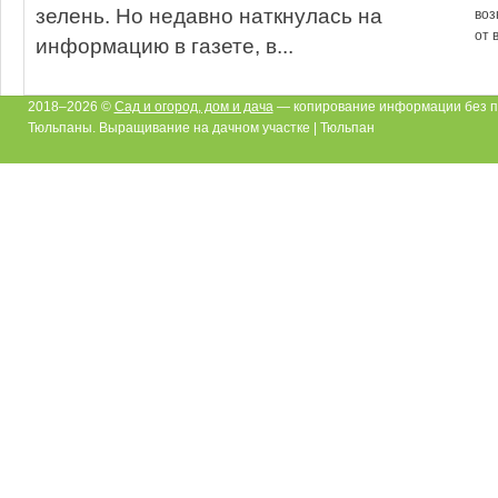
зелень. Но недавно наткнулась на
воз
от 
информацию в газете, в...
2018–2026 ©
Сад и огород, дом и дача
— копирование информации без п
Тюльпаны. Выращивание на дачном участке | Тюльпан