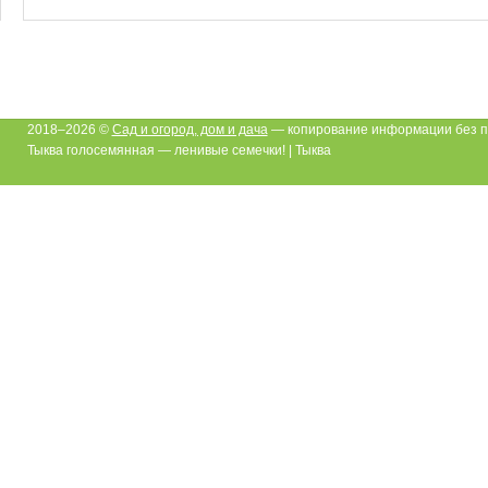
2018–2026 ©
Сад и огород, дом и дача
— копирование информации без п
Тыква голосемянная — ленивые семечки! | Тыква