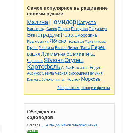
Самое популярное выращивание
своими руками
Помидор
Малина
Капуста
Виноград
Слива
Персик
Петрушка
Гладиолус
Виноград
Роза
Лук
Смородина
Яблоко
Крыжовник
Тюльпан
Хризантема
Перец
Лилия
Груша
Георгина
Вишня
Тыква
Земляника
Лук
Вишня
Малина
Яблоня
Огурец
Черешня
Картофель
Редис
Арбуз
Баклажан
Абрикос
Свекла
Чёрная смородина
Петуния
Морковь
Чеснок
Капуста белокочанная
Все растения, овощи и фрукты
Обсуждения
садоводов
svetlana
→ А как добиться плодоношения
ЛИМОН