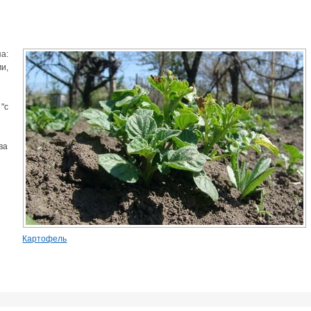
а:
и,
"с
ва
Картофель