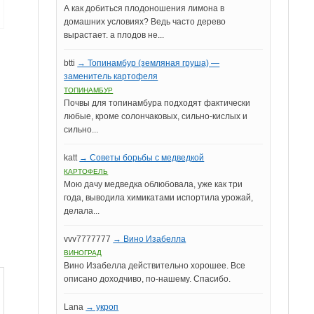
А как добиться плодоношения лимона в
домашних условиях? Ведь часто дерево
вырастает. а плодов не...
btti
→ Топинамбур (земляная груша) —
заменитель картофеля
ТОПИНАМБУР
Почвы для топинамбура подходят фактически
любые, кроме солончаковых, сильно-кислых и
сильно...
katt
→ Советы борьбы с медведкой
КАРТОФЕЛЬ
Мою дачу медведка облюбовала, уже как три
года, выводила химикатами испортила урожай,
делала...
vvv7777777
→ Вино Изабелла
ВИНОГРАД
Вино Изабелла действительно хорошее. Все
описано доходчиво, по-нашему. Спасибо.
Lana
→ укроп