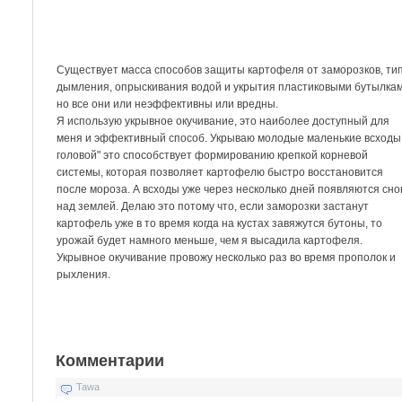
Существует масса способов защиты картофеля от заморозков, тип
дымления, опрыскивания водой и укрытия пластиковыми бутылкам
но все они или неэффективны или вредны.
Я использую укрывное окучивание, это наиболее доступный для
меня и эффективный способ. Укрываю молодые маленькие всходы 
головой" это способствует формированию крепкой корневой
системы, которая позволяет картофелю быстро восстановится
после мороза. А всходы уже через несколько дней появляются сно
над землей. Делаю это потому что, если заморозки застанут
картофель уже в то время когда на кустах завяжутся бутоны, то
урожай будет намного меньше, чем я высадила картофеля.
Укрывное окучивание провожу несколько раз во время прополок и
рыхления.
Комментарии
Tawa