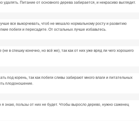
но удалять. Питание от основного дерева забирается, и некрасиво выглядит.
 лучше все выкорчевать, чтоб не мешало нормальному росту и развитию
пкие побеги и пересадите. От остальных лучше избавьтесь.
(не в спешку конечно, но всё же), так как от них уже вряд ли чего хорошего
ать под корень, так как побеги сливы забирают много влаги и питательных
шить плодоношение.
 я знаю, пользы от них не будет. Чтобы выросло дерево, нужно саженец