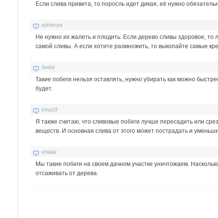
Если слива привита, то поросль идет дикая, её нужно обязатель
ephterpa
Не нужно их жалеть и плодить. Если дерево сливы здоровое, то
самой сливы. А если хотите размножить, то выкопайте самые кре
Sedoi
Такие побеги нельзя оставлять, нужно убирать как можно быстрее 
будет.
Irina18
Я также считаю, что сливовые побеги лучше пересадить или срез
веществ. И основная слива от этого может пострадать и умень
shlalar
Мы такие побеги на своем дачном участке уничтожаем. Насколько
отсаживать от дерева.