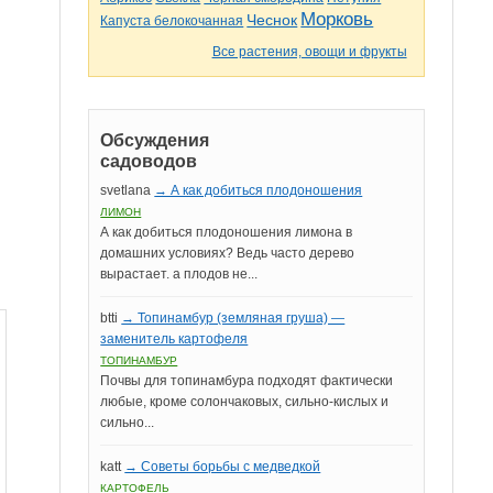
Морковь
Чеснок
Капуста белокочанная
Все растения, овощи и фрукты
Обсуждения
садоводов
svetlana
→ А как добиться плодоношения
ЛИМОН
А как добиться плодоношения лимона в
домашних условиях? Ведь часто дерево
вырастает. а плодов не...
btti
→ Топинамбур (земляная груша) —
заменитель картофеля
ТОПИНАМБУР
Почвы для топинамбура подходят фактически
любые, кроме солончаковых, сильно-кислых и
сильно...
katt
→ Советы борьбы с медведкой
КАРТОФЕЛЬ