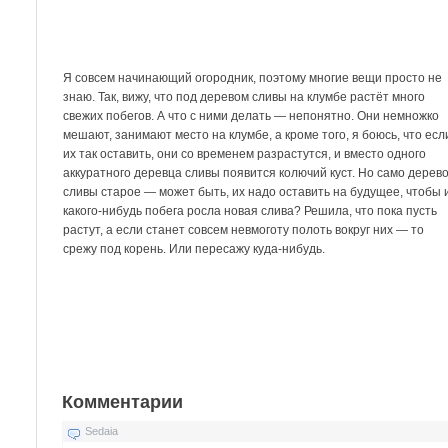
Я совсем начинающий огородник, поэтому многие вещи просто не
знаю. Так, вижу, что под деревом сливы на клумбе растёт много
свежих побегов. А что с ними делать — непонятно. Они немножко
мешают, занимают место на клумбе, а кроме того, я боюсь, что есл
их так оставить, они со временем разрастутся, и вместо одного
аккуратного деревца сливы появится колючий куст. Но само дерев
сливы старое — может быть, их надо оставить на будущее, чтобы 
какого-нибудь побега росла новая слива? Решила, что пока пусть
растут, а если станет совсем невмоготу полоть вокруг них — то
срежу под корень. Или пересажу куда-нибудь.
Комментарии
Sedaia