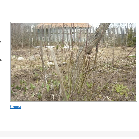
и
о
из
Слива