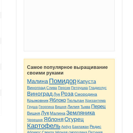
Самое популярное выращивание
своими руками
Помидор
Малина
Капуста
Виноград
Слива
Персик
Петрушка
Гладиолус
Виноград
Роза
Лук
Смородина
Яблоко
Крыжовник
Тюльпан
Хризантема
Перец
Лилия
Груша
Георгина
Вишня
Тыква
Земляника
Лук
Вишня
Малина
Яблоня
Огурец
Черешня
Картофель
Редис
Арбуз
Баклажан
Абрикос
Свекла
Чёрная смородина
Петуния