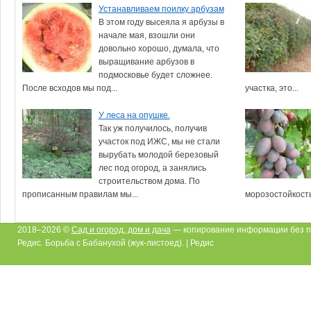
Устанавливаем поилку арбузам
В этом году высеяла я арбузы в
начале мая, взошли они
довольно хорошо, думала, что
выращивание арбузов в
подмосковье будет сложнее.
После всходов мы под...
участка, это...
У леса на опушке.
Так уж получилось, получив
участок под ИЖС, мы не стали
вырубать молодой березовый
лес под огород, а занялись
строительством дома. По
прописанным правилам мы...
морозостойкостью
2018–2026 ©
Сад и огород, дом и дача
— копирование информации без п
Редис. Борьба с Бабанухой (жук-листоед). | Редис