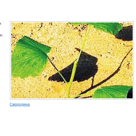
и
аю
Смородина