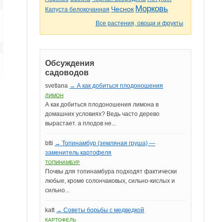
Морковь
Чеснок
Капуста белокочанная
Все растения, овощи и фрукты
Обсуждения
садоводов
svetlana
→ А как добиться плодоношения
ЛИМОН
А как добиться плодоношения лимона в
домашних условиях? Ведь часто дерево
вырастает. а плодов не...
btti
→ Топинамбур (земляная груша) —
заменитель картофеля
ТОПИНАМБУР
Почвы для топинамбура подходят фактически
любые, кроме солончаковых, сильно-кислых и
сильно...
katt
→ Советы борьбы с медведкой
КАРТОФЕЛЬ