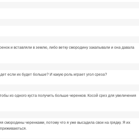
енок и вставляли в землю, либо ветку смородину закапывали и она давала
дет если их будет больше? И какую роль играет угол среза?
чтобы из одного куста получить больше черенков. Косой срез для увеличения
я смородины черенками, потому что я уже высадила свои на грядку. Я их
 приживаються.