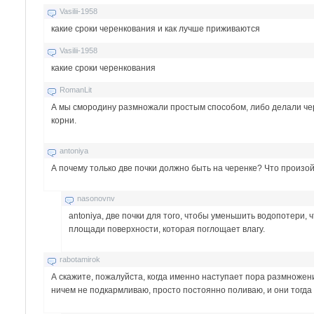
Vasilii-1958
какие сроки черенкования и как лучше приживаются
Vasilii-1958
какие сроки черенкования
RomanLit
А мы смородину размножали простым способом, либо делали чер
корни.
antoniya
А почему только две почки должно быть на черенке? Что произой
nasonovnv
antoniya, две почки для того, чтобы уменьшить водопотери, 
площади поверхности, которая поглощает влагу.
rabotamirok
А скажите, пожалуйста, когда именно наступает пора размножени
ничем не подкармливаю, просто постоянно поливаю, и они тогда