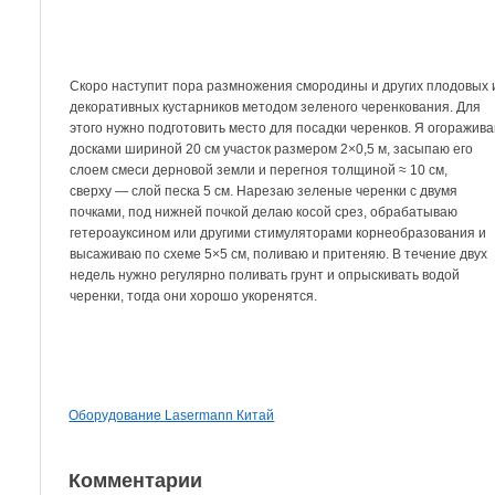
Скоро наступит пора размножения смородины и других плодовых 
декоративных кустарников методом зеленого черенкования. Для
этого нужно подготовить место для посадки черенков. Я огоражив
досками шириной 20 см участок размером 2×0,5 м, засыпаю его
слоем смеси дерновой земли и перегноя толщиной ≈ 10 см,
сверху — слой песка 5 см. Нарезаю зеленые черенки с двумя
почками, под нижней почкой делаю косой срез, обрабатываю
гетероауксином или другими стимуляторами корнеобразования и
высаживаю по схеме 5×5 см, поливаю и притеняю. В течение двух
недель нужно регулярно поливать грунт и опрыскивать водой
черенки, тогда они хорошо укоренятся.
Оборудование Lasermann Китай
Комментарии