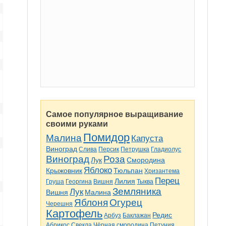
Самое популярное выращивание
своими руками
Помидор
Малина
Капуста
Виноград
Слива
Персик
Петрушка
Гладиолус
Виноград
Роза
Лук
Смородина
Яблоко
Крыжовник
Тюльпан
Хризантема
Перец
Лилия
Груша
Георгина
Вишня
Тыква
Земляника
Лук
Вишня
Малина
Яблоня
Огурец
Черешня
Картофель
Редис
Арбуз
Баклажан
Абрикос
Свекла
Чёрная смородина
Петуния