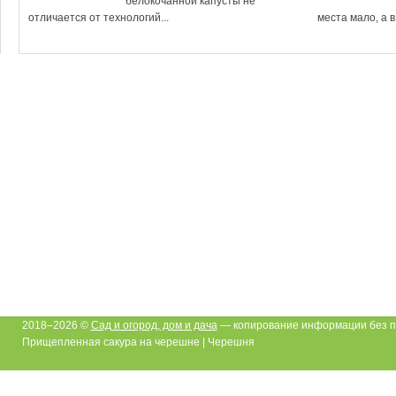
белокочанной капусты не
отличается от технологий...
места мало, а в.
2018–2026 ©
Сад и огород, дом и дача
— копирование информации без п
Прищепленная сакура на черешне | Черешня