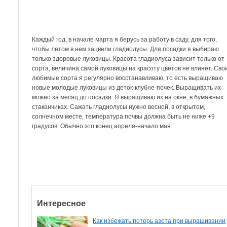
Каждый год, в начале марта я берусь за работу в саду, для того,
чтобы летом в нем зацвели гладиолусы. Для посадки я выбираю
только здоровые луковицы. Красота гладиолуса зависит только от
сорта, величина самой луковицы на красоту цветов не влияет. Сво
любимые сорта я регулярно восстанавливаю, то есть выращиваю
новые молодые луковицы из деток-клубне-почек. Выращивать их
можно за месяц до посадки. Я выращиваю их на окне, в бумажных
стаканчиках. Сажать гладиолусы нужно весной, в открытом,
солнечном месте, температура почвы должна быть не ниже +9
градусов. Обычно это конец апреля-начало мая.
Интересное
Как избежать потерь азота при выращивании