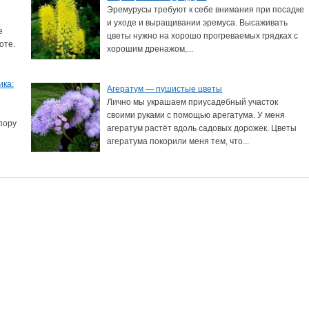
Эремурусы требуют к себе внимания при посадке
и уходе и выращивании эремуса. Высаживать
е
цветы нужно на хорошо прогреваемых грядках с
оте.
хорошим дренажом,...
ика:
Агератум — пушистые цветы
Лично мы украшаем приусадебный участок
своими руками с помощью арегатума. У меня
пору
агератум растёт вдоль садовых дорожек. Цветы
агератума покорили меня тем, что...