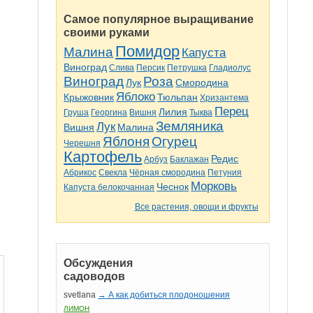
Самое популярное выращивание
своими руками
Помидор
Малина
Капуста
Виноград
Слива
Персик
Петрушка
Гладиолус
Виноград
Роза
Лук
Смородина
Яблоко
Крыжовник
Тюльпан
Хризантема
Перец
Лилия
Груша
Георгина
Вишня
Тыква
Земляника
Лук
Вишня
Малина
Яблоня
Огурец
Черешня
Картофель
Редис
Арбуз
Баклажан
Абрикос
Свекла
Чёрная смородина
Петуния
Морковь
Чеснок
Капуста белокочанная
Все растения, овощи и фрукты
Обсуждения
садоводов
svetlana
→ А как добиться плодоношения
ЛИМОН