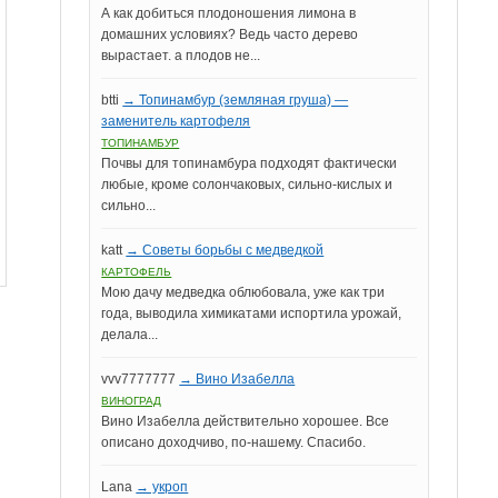
А как добиться плодоношения лимона в
домашних условиях? Ведь часто дерево
вырастает. а плодов не...
btti
→ Топинамбур (земляная груша) —
заменитель картофеля
ТОПИНАМБУР
Почвы для топинамбура подходят фактически
любые, кроме солончаковых, сильно-кислых и
сильно...
katt
→ Советы борьбы с медведкой
КАРТОФЕЛЬ
Мою дачу медведка облюбовала, уже как три
года, выводила химикатами испортила урожай,
делала...
vvv7777777
→ Вино Изабелла
ВИНОГРАД
Вино Изабелла действительно хорошее. Все
описано доходчиво, по-нашему. Спасибо.
Lana
→ укроп