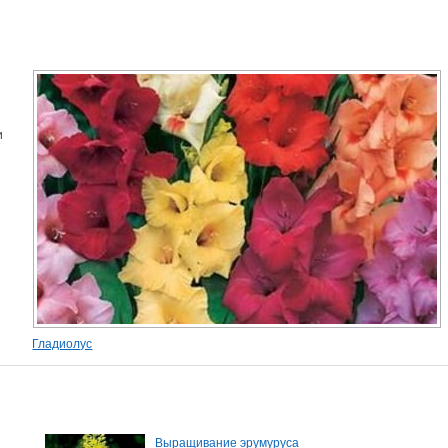
и
Гладиолус
Выращивание эрумуруса