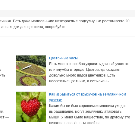
ечника. Есть даже малюсенькие низкорослые подсулнушки ростом всего 20
вые находки для цветника, попробуйте!
Цветочные часы
Есть много способов украсить дачный участок
о
или клумбы в городе. Цветоводы создают
ить
довольно много видов цветников. Есть
несложные цветники, а есть очень...
Как избавиться от грызунов на земляничном
участке
Каким бы ни был хорошим земляники уход и
ии,
выращивание, могут землянику атаковать
уст —
мыши. У меня было нашествие, по другому это
никак не назовёшь, мышей на...