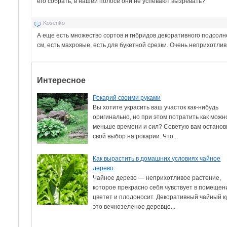
его собрать, в нашей полосе они не успевают вызревать?
Kosenko
А еще есть множество сортов и гибридов декоративного подсолн
см, есть махровые, есть для букетной срезки. Очень неприхотли
Интересное
Рокарий своими руками
Вы хотите украсить ваш участок как-нибудь
оригинально, но при этом потратить как можн
меньше времени и сил? Советую вам останов
свой выбор на рокарии. Что...
Как вырастить в домашних условиях чайное
дерево.
Чайное дерево — неприхотливое растение,
которое прекрасно себя чувствует в помещен
цветет и плодоносит. Декоративный чайный к
это вечнозеленое деревце...