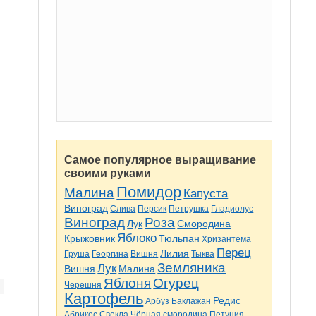
Самое популярное выращивание
своими руками
Помидор
Малина
Капуста
Виноград
Слива
Персик
Петрушка
Гладиолус
Виноград
Роза
Лук
Смородина
Яблоко
Крыжовник
Тюльпан
Хризантема
Перец
Лилия
Груша
Георгина
Вишня
Тыква
Земляника
Лук
Вишня
Малина
Яблоня
Огурец
Черешня
Картофель
Редис
Арбуз
Баклажан
Абрикос
Свекла
Чёрная смородина
Петуния