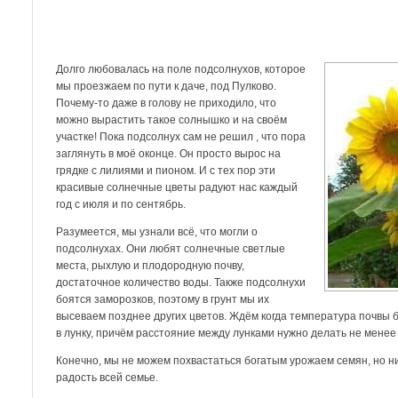
Долго любовалась на поле подсолнухов, которое
мы проезжаем по пути к даче, под Пулково.
Почему-то даже в голову не приходило, что
можно вырастить такое солнышко и на своём
участке! Пока подсолнух сам не решил , что пора
заглянуть в моё оконце. Он просто вырос на
грядке с лилиями и пионом. И с тех пор эти
красивые солнечные цветы радуют нас каждый
год с июля и по сентябрь.
Разумеется, мы узнали всё, что могли о
подсолнухах. Они любят солнечные светлые
места, рыхлую и плодородную почву,
достаточное количество воды. Также подсолнухи
боятся заморозков, поэтому в грунт мы их
высеваем позднее других цветов. Ждём когда температура почвы б
в лунку, причём расстояние между лунками нужно делать не менее 
Конечно, мы не можем похвастаться богатым урожаем семян, но ни
радость всей семье.