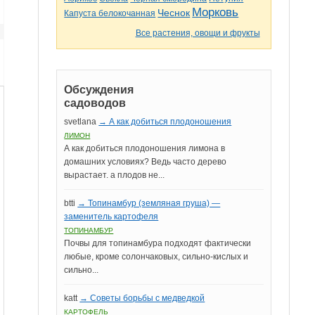
Морковь
Чеснок
Капуста белокочанная
Все растения, овощи и фрукты
Обсуждения
садоводов
svetlana
→ А как добиться плодоношения
ЛИМОН
А как добиться плодоношения лимона в
домашних условиях? Ведь часто дерево
вырастает. а плодов не...
btti
→ Топинамбур (земляная груша) —
заменитель картофеля
ТОПИНАМБУР
Почвы для топинамбура подходят фактически
любые, кроме солончаковых, сильно-кислых и
сильно...
katt
→ Советы борьбы с медведкой
КАРТОФЕЛЬ