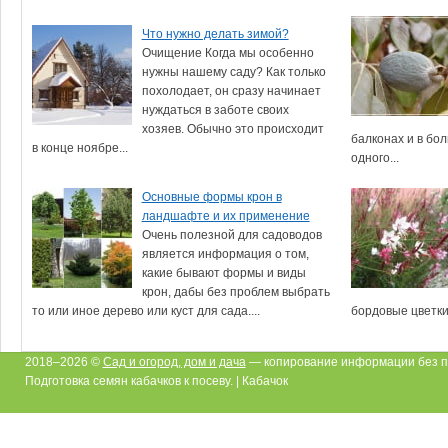
Что нужно делать зимой?
Очищение Когда мы особенно
нужны нашему саду? Как только
похолодает, он сразу начинает
нуждаться в заботе своих
хозяев. Обычно это происходит
балконах и в бо
в конце ноябре...
одного...
Основные формы крон в
ландшафте и их применение
Очень полезной для садоводов
является информация о том,
какие бывают формы и виды
крон, дабы без проблем выбрать
то или иное дерево или куст для сада....
бордовые цветки 
2018–2026 ©
Сад и огород, дом и дача
— копирование информации без п
Подготовка семян кабачков к посеву. | Кабачок