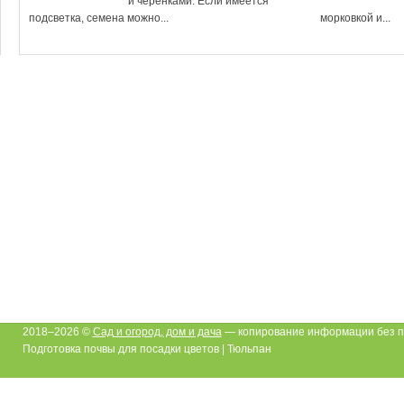
и черенками. Если имеется
подсветка, семена можно...
морковкой и...
2018–2026 ©
Сад и огород, дом и дача
— копирование информации без п
Подготовка почвы для посадки цветов | Тюльпан