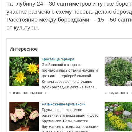
на глубину 24—30 сантиметров и тут же боро
участке размечаю схему посева, делаю борозд
Расстояние между бороздками — 15—50 санти
от культуры.
Интересное
Красавица гербера
Этой весной я впервые
познакомилась с таким красивым
цветком — герберой садовой.
Купила совершенно случайно
пучок рассады и даже не знала
что из этого вырастет...
и создается впеч
Размножение бругмансии
Бругмансия — красивое
растение, это показывает и фото
бругмансии. Размножается
бругмансия отводками, семенами