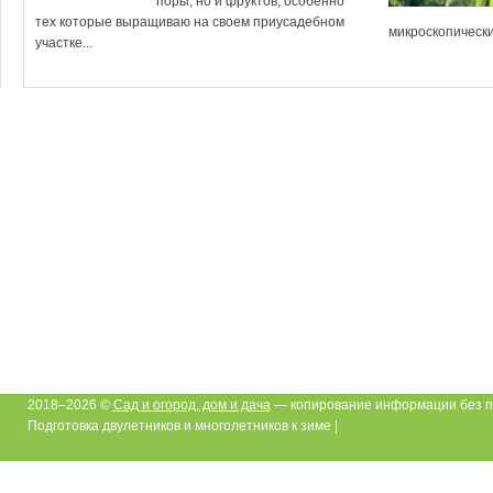
поры, но и фруктов, особенно
тех которые выращиваю на своем приусадебном
микроскопический
участке...
2018–2026 ©
Сад и огород, дом и дача
— копирование информации без п
Подготовка двулетников и многолетников к зиме |