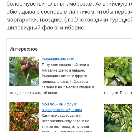
более чувствительны к морозам. Альпийскую г
обкладываю сосновым лапником, чтобы пере
маргаритки, гвоздика (люблю гвоздики турецк
шиловидный флокс и иберис.
Интересное
Выращивание киви
Покупаем созревший киви в
магазине где-то в январе.
Выращивание киви фрукта —
процесс сложный. Достаем
семена и на 2 месяца кладем в
холодильник в мокрый песок...
клещики. При это
Мой любимый фрукт:
выращивание абрикоса
Как и все садоводы, я с
нетерпением жду лета, и не
только его тепла, отпускной