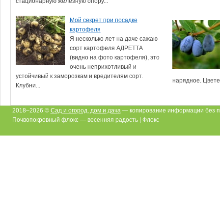
стационарную железную опору...
Мой секрет при посадке
картофеля
Я несколько лет на даче сажаю
сорт картофеля АДРЕТТА
(видно на фото картофеля), это
очень неприхотливый и
устойчивый к заморозкам и вредителям сорт.
нарядное. Цветет
Клубни...
2018–2026 ©
Сад и огород, дом и дача
— копирование информации без п
Почвопокровный флокс — весенняя радость | Флокс