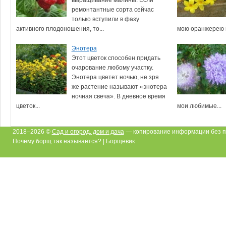
ремонтантные сорта сейчас
только вступили в фазу
активного плодоношения, то...
мою оранжерею из
Энотера
Этот цветок способен придать
очарование любому участку.
Энотера цветет ночью, не зря
же растение называют «энотера
ночная свеча». В дневное время
цветок...
мои любимые...
2018–2026 ©
Сад и огород, дом и дача
— копирование информации без п
Почему борщ так называется? | Борщевик