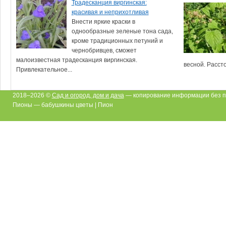
Традесканция виргинская:
красивая и неприхотливая
Внести яркие краски в
однообразные зеленые тона сада,
кроме традиционных петуний и
чернобривцев, сможет
малоизвестная традесканция виргинская.
весной. Рассто
Привлекательное...
2018–2026 ©
Сад и огород, дом и дача
— копирование информации без п
Пионы — бабушкины цветы | Пион