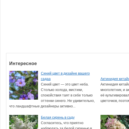
Интересное
Синий цвет в дизайне вашего
садаа
Актинидия китай
Синий цвет — это цвет неба.
Актинидия китай
Столько холода, мистики,
многолетник, и 
спокойствия таят в себе только
её культивировал
оттенки синего. Не удивительно,
цветочков, поэтом
что ландшафтные дизайнеры активно...
Белая сирень в саду
Согласитесь, что приятно
наблюдать за белой сиренью в