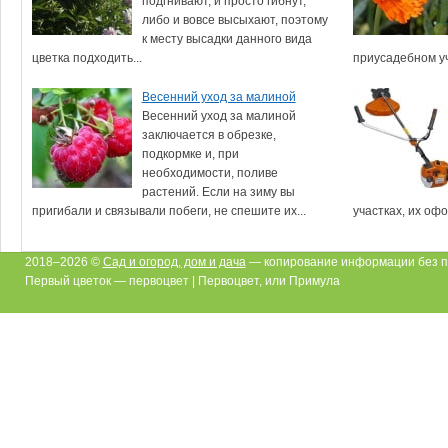
подгнивают, и просто гибнут,
либо и вовсе высыхают, поэтому
к месту высадки данного вида
цветка подходить...
приусадебном уча
Весенний уход за малиной
Весенний уход за малиной
заключается в обрезке,
подкормке и, при
необходимости, поливе
растений. Если на зиму вы
пригибали и связывали побеги, не спешите их...
участках, их оф
2018–2026 ©
Сад и огород, дом и дача
— копирование информации без п
Первый цветок — первоцвет | Первоцвет, или Примула