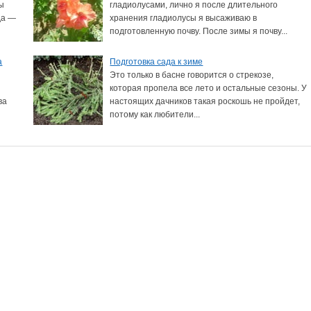
ы
гладиолусами, лично я после длительного
да —
хранения гладиолусы я высаживаю в
подготовленную почву. После зимы я почву...
а
Подготовка сада к зиме
м
Это только в басне говорится о стрекозе,
которая пропела все лето и остальные сезоны. У
ва
настоящих дачников такая роскошь не пройдет,
потому как любители...