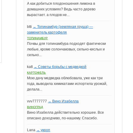
А как добиться плодоношения лимона в
домашних условиях? Ведь часто дерево
вырастает. а плодов не...
btti
→ Топинамбур (земляная груша) —
заменитель картофеля
ТОПИНАМБУР
Почвы для топинамбура подходят фактически
любые, кроме солончаковых, сильно-кислых и
сильно...
katt
→ Советы борьбы с медведкой
КАРТОФЕЛЬ
Мою дачу медведка облюбовала, уже как три
года, выводила химикатами испортила урожай,
делала...
vvv7777777
→ Вино Изабелла
ВИНОГРАД
Вино Изабелла действительно хорошее. Все
описано доходчиво, по-нашему. Спасибо.
Lana
→ укроп