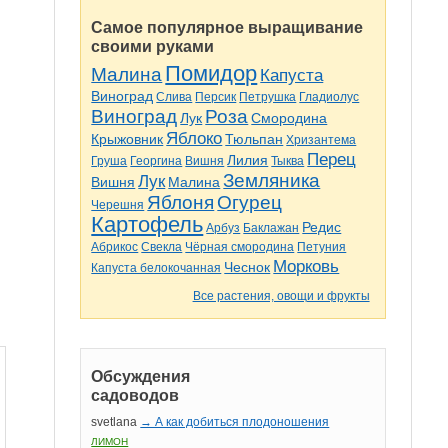
Самое популярное выращивание
своими руками
Помидор
Малина
Капуста
Виноград
Слива
Персик
Петрушка
Гладиолус
Виноград
Роза
Лук
Смородина
Яблоко
Крыжовник
Тюльпан
Хризантема
Перец
Лилия
Груша
Георгина
Вишня
Тыква
Земляника
Лук
Вишня
Малина
Яблоня
Огурец
Черешня
Картофель
Редис
Арбуз
Баклажан
Абрикос
Свекла
Чёрная смородина
Петуния
Морковь
Чеснок
Капуста белокочанная
Все растения, овощи и фрукты
Обсуждения
садоводов
svetlana
→ А как добиться плодоношения
ЛИМОН