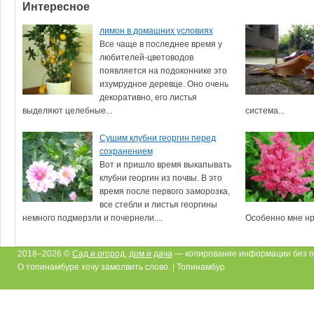
Интересное
лимон в домашних условиях
Все чаще в последнее время у
любителей-цветоводов
появляется на подоконнике это
изумрудное деревце. Оно очень
декоративно, его листья
выделяют целебные...
система...
Сушим клубни георгин перед
сохранением
Вот и пришло время выкапывать
клубни георгин из почвы. В это
время после первого заморозка,
все стебли и листья георгины
немного подмерзли и почернели....
Особенно мне нра
2018–2026 ©
Сад и огород, дом и дача
— копирование информации без п
О топинамбуре хочу замолвить слово. | Топинамбур