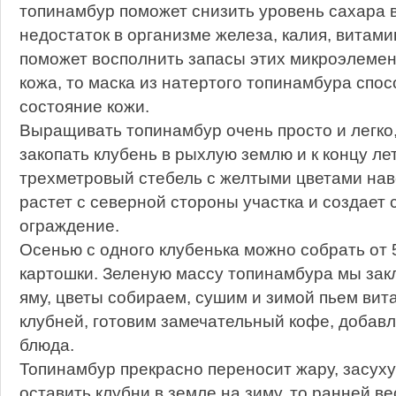
топинамбур поможет снизить уровень сахара в 
недостаток в организме железа, калия, витами
поможет восполнить запасы этих микроэлемент
кожа, то маска из натертого топинамбура спо
состояние кожи.
Выращивать топинамбур очень просто и легко
закопать клубень в рыхлую землю и к концу ле
трехметровый стебель с желтыми цветами наве
растет с северной стороны участка и создает
ограждение.
Осенью с одного клубенька можно собрать от 5
картошки. Зеленую массу топинамбура мы зак
яму, цветы собираем, сушим и зимой пьем вит
клубней, готовим замечательный кофе, добавл
блюда.
Топинамбур прекрасно переносит жару, засуху
оставить клубни в земле на зиму, то ранней в