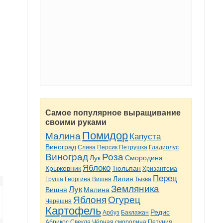
Самое популярное выращивание
своими руками
Помидор
Малина
Капуста
Виноград
Слива
Персик
Петрушка
Гладиолус
Виноград
Роза
Лук
Смородина
Яблоко
Крыжовник
Тюльпан
Хризантема
Перец
Лилия
Груша
Георгина
Вишня
Тыква
Земляника
Лук
Вишня
Малина
Яблоня
Огурец
Черешня
Картофель
Редис
Арбуз
Баклажан
Абрикос
Свекла
Чёрная смородина
Петуния