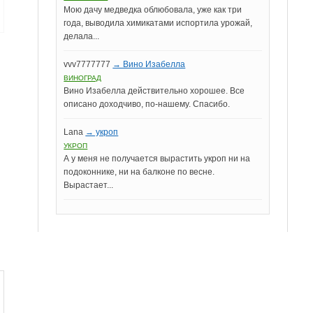
Мою дачу медведка облюбовала, уже как три
года, выводила химикатами испортила урожай,
делала...
vvv7777777
→ Вино Изабелла
ВИНОГРАД
Вино Изабелла действительно хорошее. Все
описано доходчиво, по-нашему. Спасибо.
Lana
→ укроп
УКРОП
А у меня не получается вырастить укроп ни на
подоконнике, ни на балконе по весне.
Вырастает...