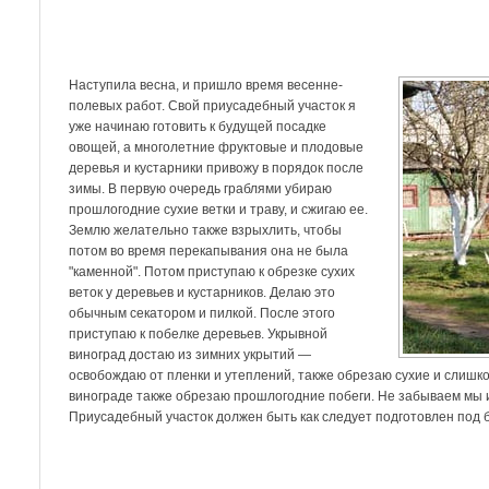
Наступила весна, и пришло время весенне-
полевых работ. Свой приусадебный участок я
уже начинаю готовить к будущей посадке
овощей, а многолетние фруктовые и плодовые
деревья и кустарники привожу в порядок после
зимы. В первую очередь граблями убираю
прошлогодние сухие ветки и траву, и сжигаю ее.
Землю желательно также взрыхлить, чтобы
потом во время перекапывания она не была
"каменной". Потом приступаю к обрезке сухих
веток у деревьев и кустарников. Делаю это
обычным секатором и пилкой. После этого
приступаю к побелке деревьев. Укрывной
виноград достаю из зимних укрытий —
освобождаю от пленки и утеплений, также обрезаю сухие и слишко
винограде также обрезаю прошлогодние побеги. Не забываем мы и о
Приусадебный участок должен быть как следует подготовлен под 