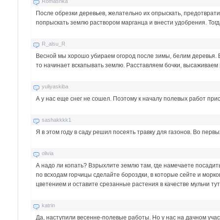
Romashka
После обрезки деревьев, желательно их опрыскать, предотвра
попрыскать землю раствором марганца и внести удобрения. Тогда
R_alsu_R
Весной мы хорошо убираем огород после зимы, белим деревья. Е
то начинает вскапывать землю. Расставляем бочки, высаживаем 
yuliyaskiba
А у нас еще снег не сошел. Поэтому к началу полевых работ пр
sashakkkk1
Я в этом году в саду решил посеять травку для газонов. Во перв
olivia
А надо ли копать? Взрыхлите землю там, где намечаете посадить
по всходам горчицы сделайте бороздки, в которые сейте и морковь
цветением и оставите срезанные растения в качестве мульчи тут 
katrin
Да, наступили весенне-полевые работы. Но у нас на дачном уча