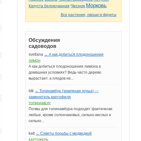
Морковь
Чеснок
Капуста белокочанная
Все растения, овощи и фрукты
Обсуждения
садоводов
svetlana
→ А как добиться плодоношения
ЛИМОН
А как добиться плодоношения лимона в
домашних условиях? Ведь часто дерево
вырастает. а плодов не...
btti
→ Топинамбур (земляная груша) —
заменитель картофеля
ТОПИНАМБУР
Почвы для топинамбура подходят фактически
любые, кроме солончаковых, сильно-кислых и
сильно...
katt
→ Советы борьбы с медведкой
КАРТОФЕЛЬ