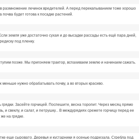
тив размножение лечинок вредителей. А перед перекапыванием тоже хорошо
 почва будет готова к посадке растений.
сли земля уже достаточно сухая и до высадки рассады есть ещё пара дней,
редиску под пленку.
иступим позже. Мы пригоняем трактор, вспахиваем землю и начинаем сажать.
ых меньше нужно обрабатывать почву, а во вторых красиво.
 грядки. Засейте горчицей. Поспешите, весна торопит. Через месяц прямо
, и свеклу, и салат, и петрушку... В междурядиях срежете горчицу перед ее
же на грядке.
стке еще сыровато. Деревья и кустарники я осенью подрезала. Сгребла под