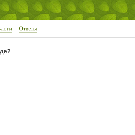
Блоги
Ответы
оде?