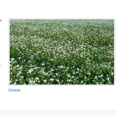
ее
а
ь
Гречиха