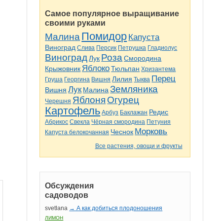
Самое популярное выращивание
своими руками
Помидор
Малина
Капуста
Виноград
Слива
Персик
Петрушка
Гладиолус
Виноград
Роза
Лук
Смородина
Яблоко
Крыжовник
Тюльпан
Хризантема
Перец
Лилия
Груша
Георгина
Вишня
Тыква
Земляника
Лук
Вишня
Малина
Яблоня
Огурец
Черешня
Картофель
Редис
Арбуз
Баклажан
Абрикос
Свекла
Чёрная смородина
Петуния
Морковь
Чеснок
Капуста белокочанная
Все растения, овощи и фрукты
Обсуждения
садоводов
svetlana
→ А как добиться плодоношения
ЛИМОН