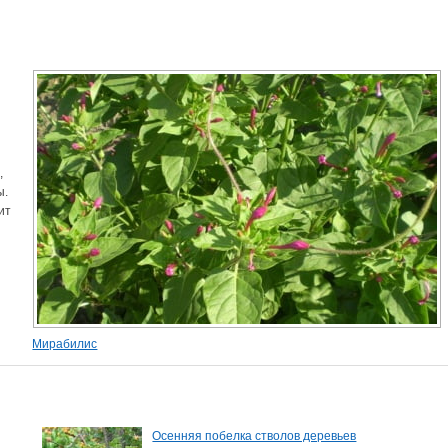
,
ы.
ит
Мирабилис
Осенняя побелка стволов деревьев