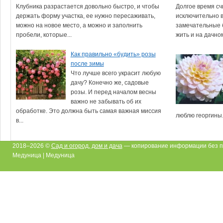
Клубника разрастается довольно быстро, и чтобы
Долгое время сч
держать форму участка, ее нужно пересаживать,
исключительно в
можно на новое место, а можно и заполнить
замечательные 
пробели, которые...
жить и на дачном 
Как правильно «будить» розы
после зимы
Что лучше всего украсит любую
дачу? Конечно же, садовые
розы. И перед началом весны
важно не забывать об их
обработке. Это должна быть самая важная миссия
люблю георгины. 
в...
2018–2026 ©
Сад и огород, дом и дача
— копирование информации без п
Медуница | Медуница