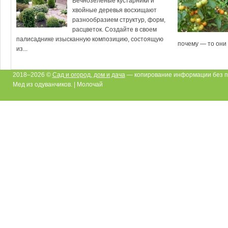
Вечнозеленые кустарники и
хвойные деревья восхищают
разнообразием структур, форм,
расцветок. Создайте в своем
палисаднике изысканную композицию, состоящую
почему — то они н
из...
2018–2026 ©
Сад и огород, дом и дача
— копирование информации без п
Мед из одуванчиков. | Молочай