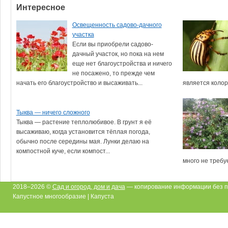
Интересное
Освещенность садово-дачного
участка
Если вы приобрели садово-
дачный участок, но пока на нем
еще нет благоустройства и ничего
не посажено, то прежде чем
начать его благоустройство и высаживать...
является колор
Тыква — ничего сложного
Тыква — растение теплолюбивое. В грунт я её
высаживаю, когда установится тёплая погода,
обычно после середины мая. Лунки делаю на
компостной куче, если компост...
много не требуе
2018–2026 ©
Сад и огород, дом и дача
— копирование информации без п
Капустное многообразие | Капуста