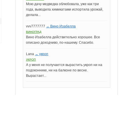
Мою дачу медведка облюбовала, уже как три
года, выводила химикатами испортила урожай,
делала...
vvv7777777
→ Вино Изабелла
ВИНОГРАД
Вино Изабелла действительно хорошее. Все
описано доходчиво, по-нашему. Спасибо.
Lana
→ укроп
УКРОП
А у меня не получается вырастить укроп ни на
подоконнике, ни на балконе по весне.
Вырастает...