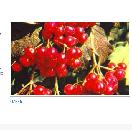
я
о
о
т
м
ых
Калина