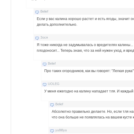
Belief
Если у вас калина хорошо растет и есть ягоды, значит 
делать дополнительно.
Зося
Я тоже никогда не задумывалась о вредителях калины...
плодоносит... Теперь знаю, что за ней нужен уход, и вр
Belief
Про таких огородников, как вы говорят: "Легкая рук
UOLEG
У меня ежегодно на калину нападает тля. И каждый 
Belief
Абсолютно правильно делаете. Но, если тля нап
что она больше не появлялась на вашем кусте
yu8l8ya