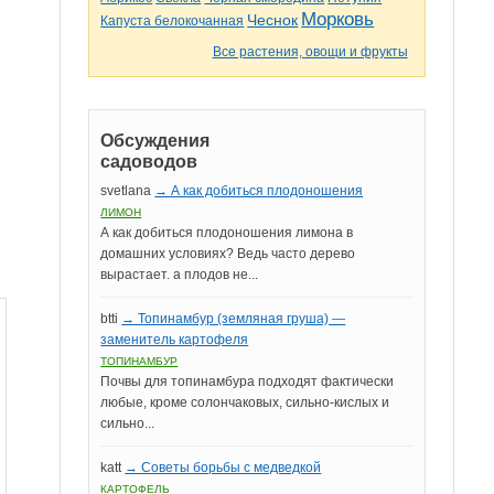
Морковь
Чеснок
Капуста белокочанная
Все растения, овощи и фрукты
Обсуждения
садоводов
svetlana
→ А как добиться плодоношения
ЛИМОН
А как добиться плодоношения лимона в
домашних условиях? Ведь часто дерево
вырастает. а плодов не...
btti
→ Топинамбур (земляная груша) —
заменитель картофеля
ТОПИНАМБУР
Почвы для топинамбура подходят фактически
любые, кроме солончаковых, сильно-кислых и
сильно...
katt
→ Советы борьбы с медведкой
КАРТОФЕЛЬ