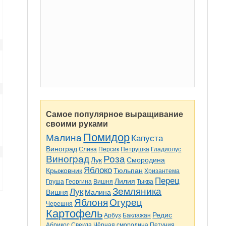
Самое популярное выращивание
своими руками
Помидор
Малина
Капуста
Виноград
Слива
Персик
Петрушка
Гладиолус
Виноград
Роза
Лук
Смородина
Яблоко
Крыжовник
Тюльпан
Хризантема
Перец
Лилия
Груша
Георгина
Вишня
Тыква
Земляника
Лук
Вишня
Малина
Яблоня
Огурец
Черешня
Картофель
Редис
Арбуз
Баклажан
Абрикос
Свекла
Чёрная смородина
Петуния