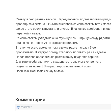
Свеклу я сею ранней весной. Перед посевом подготавливаю грядк
проращиваю семена. Обычно высеиваю семена свеклы в тех места
где до этого росли капуста или огурцы. В качестве удобрения внош
перегной и навоз.
Семена свеклы укладываю на глубину 3 см. ширину между рядами
делаю 20 см. после участок рыхлю граблями.
В течение всего времени пока свекла растет, я раза 3 ее
прореживаю. В жаркую погоду стараюсь поливать раз в неделю.
После полива обязательно рыхлю почву и удаляю сорняки.
Для того чтобы увеличить сахаристость свеклы в конце лета
подкармливаю ее 1 %-м раствором поваренной соли.
Осенью выкапываю свеклу вилами.
Комментарии
VladimirK