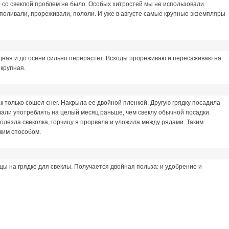
но со свеклой проблем не было. Особых хитростей мы не использовали.
у поливали, прореживали, пололи. И уже в августе самые крупные экземпляры
одная и до осени сильно перерастёт. Всходы прореживаю и пересаживаю на
 крупная.
к только сошел снег. Накрыла ее двойной пленкой. Другую грядку посадила
ачали употреблять на целый месяц раньше, чем свеклу обычной посадки.
полезла свеколка, горчицу я прорвала и уложила между рядами. Таким
аким способом.
ы на грядке для свеклы. Получается двойная польза: и удобрение и