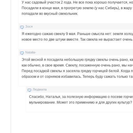
У нас садовый участок 2 года. Не все пока хорошо получается, 
Посадили в конце мая, в прогретую землю (у нас Сибирь), в жар
попадали во вкусный свекольник.
Зося
Я ежегодно сажаю свеклу 9 мая. Раньше смысла нет: земля хол
новое место по две штуки вместе. Так свекла не вырастает очень
Natalia-
Этой весной я посадила небольшую грядку свеклы очень рано, ка
как обычно, в свое время. Свеклу, посаженную очень рано, мы н
Перед посадкой свеклы я засеяла грядку горчицей белой. Когда 
образом и от сорняков избавилась. Теперь буду сажать только т
Людмила
Спасибо, Наталья, за полезную информацию о посеве горчиц
мульчирование. Может это применимо и для других культур?