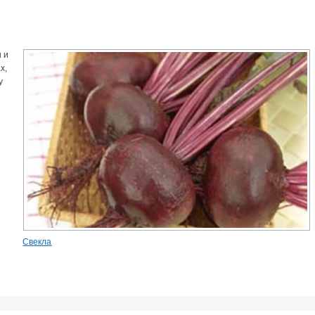
и и
х,
у
Свекла