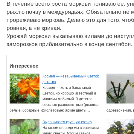
В течение всего роста моркови поливаю ее, у
рыхлю почву в междурядьях. Обязательно не м
прореживаю морковь. Делаю это для того, что
ровная, а не кривая.
Урожай моркови выкапываю вилами до наступ
заморозков приблизительно в конце сентября.
Интересное
Космея — незабываемый цветок
детства
Космея — хоть и банальный
цветок, но хорошо известный и
многими любимый. В детстве
веселые разноцветные (розовые,
белые, бордовые, фиолетовые) яркие цветы,...
одревеснения. Д
Выращиваем крупную свеклу
На своем огороде мы высеиваем
много свеклы. Чтобы свекла