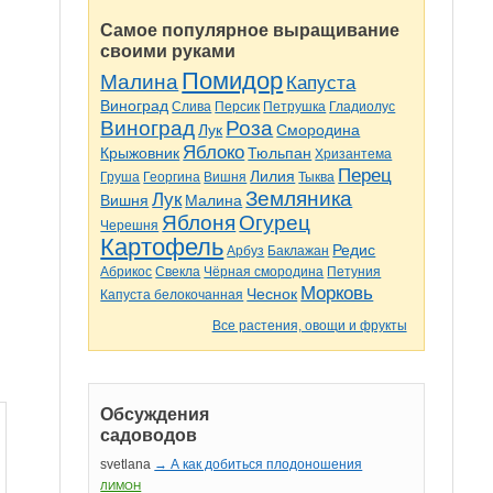
Самое популярное выращивание
своими руками
Помидор
Малина
Капуста
Виноград
Слива
Персик
Петрушка
Гладиолус
Виноград
Роза
Лук
Смородина
Яблоко
Крыжовник
Тюльпан
Хризантема
Перец
Лилия
Груша
Георгина
Вишня
Тыква
Земляника
Лук
Вишня
Малина
Яблоня
Огурец
Черешня
Картофель
Редис
Арбуз
Баклажан
Абрикос
Свекла
Чёрная смородина
Петуния
Морковь
Чеснок
Капуста белокочанная
Все растения, овощи и фрукты
Обсуждения
садоводов
svetlana
→ А как добиться плодоношения
ЛИМОН