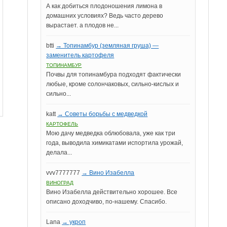
А как добиться плодоношения лимона в
домашних условиях? Ведь часто дерево
вырастает. а плодов не...
btti
→ Топинамбур (земляная груша) —
заменитель картофеля
ТОПИНАМБУР
Почвы для топинамбура подходят фактически
любые, кроме солончаковых, сильно-кислых и
сильно...
katt
→ Советы борьбы с медведкой
КАРТОФЕЛЬ
Мою дачу медведка облюбовала, уже как три
года, выводила химикатами испортила урожай,
делала...
vvv7777777
→ Вино Изабелла
ВИНОГРАД
Вино Изабелла действительно хорошее. Все
описано доходчиво, по-нашему. Спасибо.
Lana
→ укроп