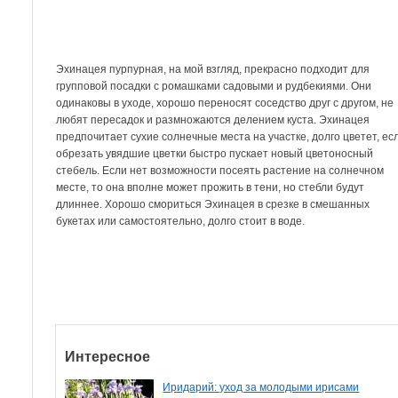
Эхинацея пурпурная, на мой взгляд, прекрасно подходит для
групповой посадки с ромашками садовыми и рудбекиями. Они
одинаковы в уходе, хорошо переносят соседство друг с другом, не
любят пересадок и размножаются делением куста. Эхинацея
предпочитает сухие солнечные места на участке, долго цветет, ес
обрезать увядшие цветки быстро пускает новый цветоносный
стебель. Если нет возможности посеять растение на солнечном
месте, то она вполне может прожить в тени, но стебли будут
длиннее. Хорошо смориться Эхинацея в срезке в смешанных
букетах или самостоятельно, долго стоит в воде.
Интересное
Иридарий: уход за молодыми ирисами