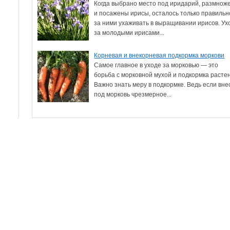
Когда выбрано место под иридарий, размнож
и посажены ирисы, осталось только правильн
за ними ухаживать в выращивании ирисов. Ух
за молодыми ирисами...
Корневая и внекорневая подкормка моркови
Самое главное в уходе за морковью — это
борьба с морковной мухой и подкормка расте
Важно знать меру в подкормке. Ведь если вне
под морковь чрезмерное...