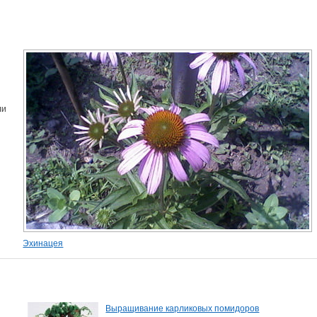
ли
Эхинацея
Выращивание карликовых помидоров