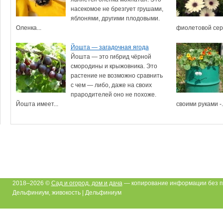
насекомое не брезгует грушами,
яблонями, другими плодовыми.
Оленка...
фиолетовой сере
Йошта — загадочная ягода
Йошта — это гибрид чёрной
смородины и крыжовника. Это
растение не возможно сравнить
с чем — либо, даже на своих
прародителей оно не похоже.
Йошта имеет...
своими руками -.
2018–2026 ©
Сад и огород, дом и дача
— копирование информации без п
Дельфиниум, живокость | Дельфиниум