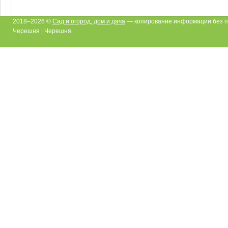
2018–2026 ©
Сад и огород, дом и дача
— копирование информации без п
Черешня | Черешня