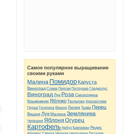
Самое популярное выращивание
своими руками
Помидор
Малина
Капуста
Виноград
Слива
Персик
Петрушка
Гладиолус
Виноград
Роза
Лук
Смородина
Яблоко
Крыжовник
Тюльпан
Хризантема
Перец
Лилия
Груша
Георгина
Вишня
Тыква
Земляника
Лук
Вишня
Малина
Яблоня
Огурец
Черешня
Картофель
Редис
Арбуз
Баклажан
Абрикос
Свекла
Чёрная смородина
Петуния