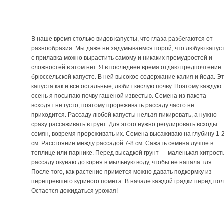
В наше время столько видов капусты, что глаза разбегаются от
разнообразия. Мы даже не задумываемся порой, что любую капус
с прилавка можно вырастить самому и никаких премудростей и
сложностей в этом нет. Я в последнее время отдаю предпочтение
брюссельской капусте. В ней высокое содержание калия и йода. Э
капуста как и все остальные, любит кислую почву. Поэтому каждую
осень я посыпаю почву гашеной известью. Семена из пакета
всходят не густо, поэтому прореживать рассаду часто не
приходится. Рассаду любой капусты нельзя пикировать, а нужно
сразу рассаживать в грунт. Для этого нужно регулировать всходы
семян, вовремя прореживать их. Семена высаживаю на глубину 1-
см. Расстояние между рассадой 7-8 см. Сажать семена лучше в
теплице или парнике. Перед высадкой грунт — маленькая хитрост
рассаду окунаю до корня в мыльную воду, чтобы не напала тля.
После того, как растение примется можно давать подкормку из
перепревшего куриного помета. В начале каждой грядки перед пол
Остается дожидаться урожая!