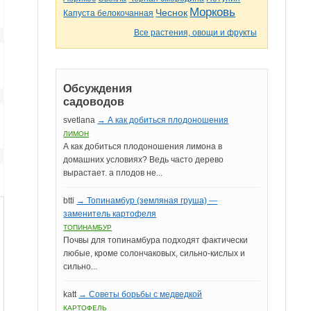
Морковь
Чеснок
Капуста белокочанная
Все растения, овощи и фрукты
Обсуждения
садоводов
svetlana
→ А как добиться плодоношения
ЛИМОН
А как добиться плодоношения лимона в
домашних условиях? Ведь часто дерево
вырастает. а плодов не...
btti
→ Топинамбур (земляная груша) —
заменитель картофеля
ТОПИНАМБУР
Почвы для топинамбура подходят фактически
любые, кроме солончаковых, сильно-кислых и
сильно...
katt
→ Советы борьбы с медведкой
КАРТОФЕЛЬ