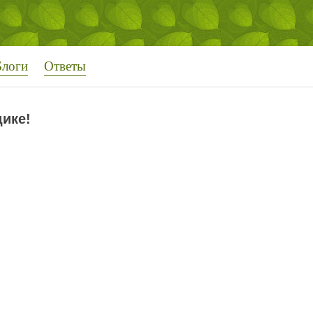
Блоги
Ответы
дике!