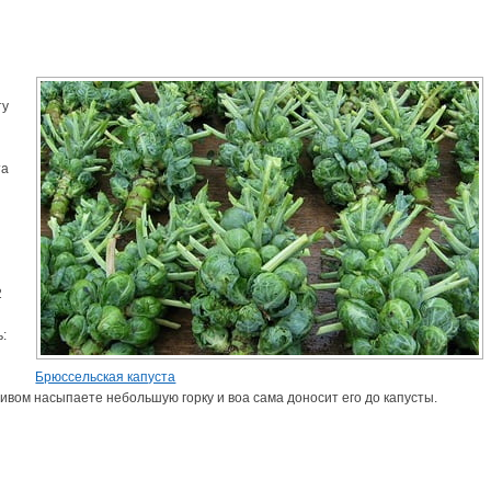
ту
та
2
ь:
Брюссельская капуста
ивом насыпаете небольшую горку и воа сама доносит его до капусты.