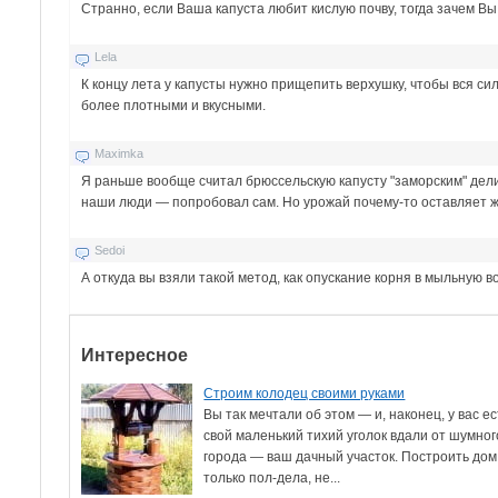
Странно, если Ваша капуста любит кислую почву, тогда зачем В
Lela
К концу лета у капусты нужно прищепить верхушку, чтобы вся сил
более плотными и вкусными.
Maximka
Я раньше вообще считал брюссельскую капусту "заморским" делик
наши люди — попробовал сам. Но урожай почему-то оставляет ж
Sedoi
А откуда вы взяли такой метод, как опускание корня в мыльную в
Интересное
Строим колодец своими руками
Вы так мечтали об этом — и, наконец, у вас ес
свой маленький тихий уголок вдали от шумног
города — ваш дачный участок. Построить до
только пол-дела, не...