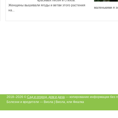
красивых песен и стихов.
Женщины вышивали ягоды и ветви этого растения
маленькими я зн
на...
2018–2026 ©
Сад и огород, дом и дача
— копирование информации без п
Болезни и вредители — Виола | Виола, или Фиалка