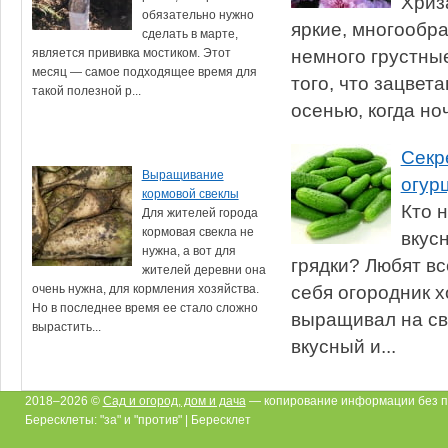
Хриз
обязательно нужно
яркие, многообра
сделать в марте,
немного грустные
является прививка мостиком. Этот
месяц — самое подходящее время для
того, что зацвет
такой полезной р...
осенью, когда ноч
Секр
Выращивание
огур
кормовой свеклы
Кто 
Для жителей города
кормовая свекла не
вкус
нужна, а вот для
грядки? Любят в
жителей деревни она
себя огородник х
очень нужна, для кормления хозяйства.
Но в последнее время ее стало сложно
выращивал на св
вырастить...
вкусный и...
2018–2026 ©
Сад и огород, дом и дача
— копирование информации без п
Бересклеты: "за" и "против" | Бересклет