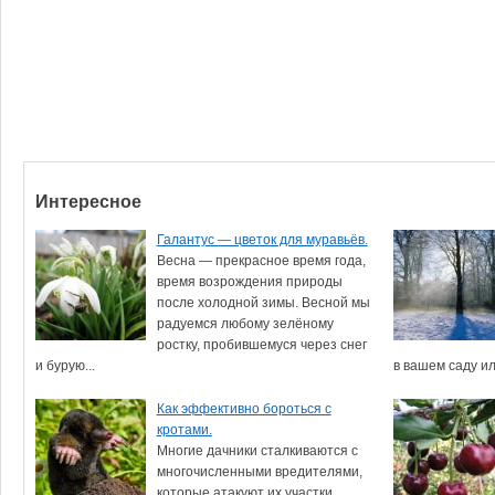
Интересное
Галантус — цветок для муравьёв.
Весна — прекрасное время года,
время возрождения природы
после холодной зимы. Весной мы
радуемся любому зелёному
ростку, пробившемуся через снег
и бурую...
в вашем саду ил
Как эффективно бороться с
кротами.
Многие дачники сталкиваются с
многочисленными вредителями,
которые атакуют их участки.