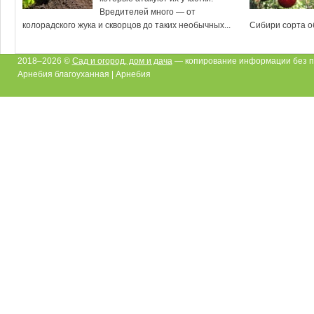
Вредителей много — от
колорадского жука и скворцов до таких необычных...
Сибири сорта о
2018–2026 ©
Сад и огород, дом и дача
— копирование информации без п
Арнебия благоуханная | Арнебия