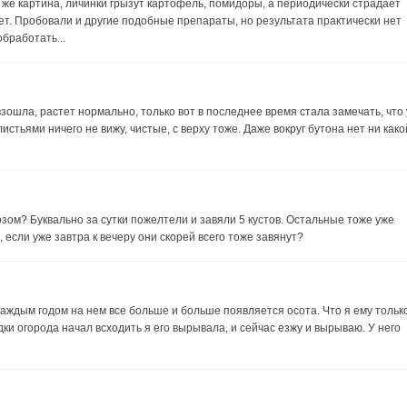
 же картина, личинки грызут картофель, помидоры, а периодически страдает
ет. Пробовали и другие подобные препараты, но результата практически нет
бработать...
взошла, растет нормально, только вот в последнее время стала замечать, что 
стьями ничего не вижу, чистые, с верху тоже. Даже вокруг бутона нет ни како
зом? Буквально за сутки пожелтели и завяли 5 кустов. Остальные тоже уже
 если уже завтра к вечеру они скорей всего тоже завянут?
с каждым годом на нем все больше и больше появляется осота. Что я ему тольк
дки огорода начал всходить я его вырывала, и сейчас езжу и вырываю. У него