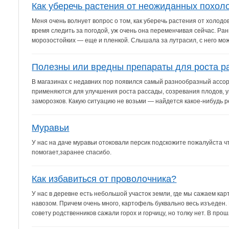
Как уберечь растения от неожиданных похол
Меня очень волнует вопрос о том, как уберечь растения от холодов
время следить за погодой, уж очень она переменчивая сейчас. Р
морозостойких — еще и пленкой. Слышала за лутрасил, с него мож
Полезны или вредны препараты для роста р
В магазинах с недавних пор появился самый разнообразный асс
применяются для улучшения роста рассады, созревания плодов, у
заморозков. Какую ситуацию не возьми — найдется какое-нибудь ре
Муравьи
У нас на даче муравьи отоковали персик подскожите пожалуйста чт
помогает,заранее спасибо.
Как избавиться от проволочника?
У нас в деревне есть небольшой участок земли, где мы сажаем кар
навозом. Причем очень много, картофель буквально весь изъеден.
совету родственников сажали горох и горчицу, но толку нет. В прош