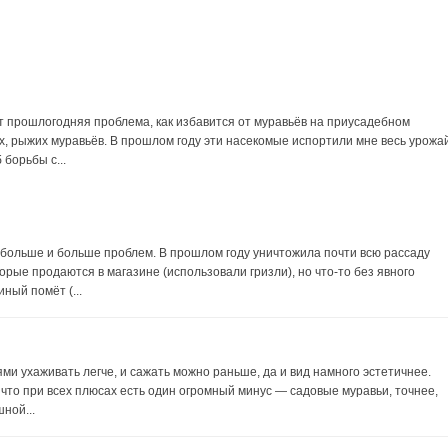
т прошлогодняя проблема, как избавится от муравьёв на приусадебном
х, рыжих муравьёв. В прошлом году эти насекомые испортили мне весь урожа
 борьбы с...
ё больше и больше проблем. В прошлом году уничтожила почти всю рассаду
рые продаются в магазине (использовали гризли), но что-то без явного
ный помёт (...
ми ухаживать легче, и сажать можно раньше, да и вид намного эстетичнее.
, что при всех плюсах есть один огромный минус — садовые муравьи, точнее,
ной...