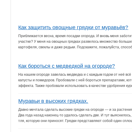
Как защитить овощные грядки от муравьёв?
Приближается весна, время посадки огорода. И вновь меня заботи
участке? У меня на овощных грядках развелось множество больши
картофеля, свеклы и даже редьки. Подскажите, пожалуйста, способ
Как бороться с медведкой на огороде?
На нашем огороде завелась медведка и с каждым годом от неё вс
капусты и помидоров. Пробовали с ней бороться препаратами, кото
эффекта. Также пробовали использовать в качестве удобрения кури
Муравьи в высоких грядках.
Давно мечтала сделать высокие грядки на огороде — и за растения
Два года назад наконец-то удалось сделать две. И тут выяснилось
тля, которую они приносят. Грядки представляют собой один сплош