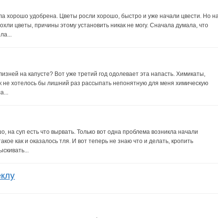
ыла хорошо удобрена. Цветы росли хорошо, быстро и уже начали цвести. Но н
охли цветы, причины этому установить никак не могу. Сначала думала, что
а...
лизней на капусте? Вот уже третий год одолевает эта напасть. Химикаты,
ак не хотелось бы лишний раз рассыпать непонятную для меня химическую
...
, на суп есть что вырвать. Только вот одна проблема возникла начали
такое как и оказалось тля. И вот теперь не знаю что и делать, кропить
скивать...
еклу