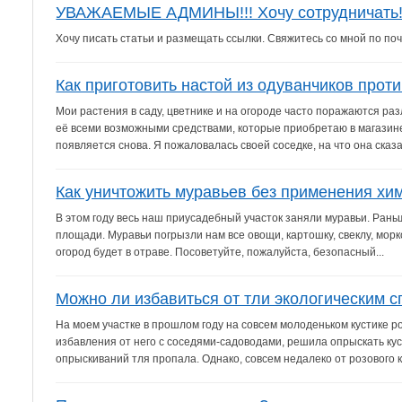
УВАЖАЕМЫЕ АДМИНЫ!!! Хочу сотрудничать! 
Хочу писать статьи и размещать ссылки. Свяжитесь со мной по почт
Как приготовить настой из одуванчиков проти
Мои растения в саду, цветнике и на огороде часто поражаются р
её всеми возможными средствами, которые приобретаю в магазине, 
появляется снова. Я пожаловалась своей соседке, на что она сказал
Как уничтожить муравьев без применения хи
В этом году весь наш приусадебный участок заняли муравьи. Раньш
площади. Муравьи погрызли нам все овощи, картошку, свеклу, морко
огород будет в отраве. Посоветуйте, пожалуйста, безопасный...
Можно ли избавиться от тли экологическим 
На моем участке в прошлом году на совсем молоденьком кустике р
избавления от него с соседями-садоводами, решила опрыскать кус
опрыскиваний тля пропала. Однако, совсем недалеко от розового ку