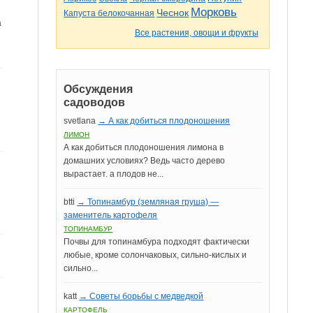
Морковь
Чеснок
Капуста белокочанная
а
Все растения, овощи и фрукты
Обсуждения
садоводов
svetlana
→ А как добиться плодоношения
ЛИМОН
А как добиться плодоношения лимона в
домашних условиях? Ведь часто дерево
вырастает. а плодов не...
btti
→ Топинамбур (земляная груша) —
заменитель картофеля
ТОПИНАМБУР
Почвы для топинамбура подходят фактически
любые, кроме солончаковых, сильно-кислых и
сильно...
katt
→ Советы борьбы с медведкой
КАРТОФЕЛЬ