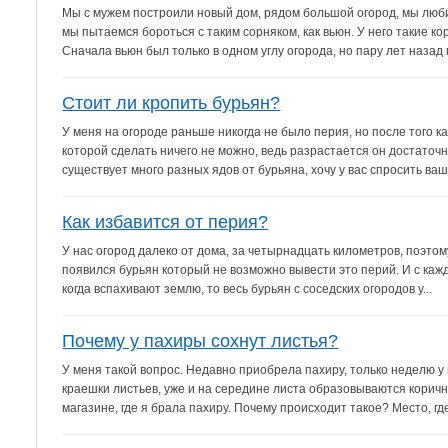
Мы с мужем построили новый дом, рядом большой огород, мы любим
мы пытаемся бороться с таким сорняком, как вьюн. У него такие ко
Сначала вьюн был только в одном углу огорода, но пару лет назад 
Стоит ли кропить бурьян?
У меня на огороде раньше никогда не было перия, но после того ка
которой сделать ничего не можно, ведь разрастается он достаточно
существует много разных ядов от бурьяна, хочу у вас спросить ваше
Как избавится от перия?
У нас огород далеко от дома, за четырнадцать километров, поэтом
появился бурьян который не возможно вывести это перий. И с кажд
когда вспахивают землю, то весь бурьян с соседских огородов у...
Почему у пахиры сохнут листья?
У меня такой вопрос. Недавно приобрела пахиру, только неделю у
краешки листьев, уже и на середине листа образовываются коричне
магазине, где я брала пахиру. Почему происходит такое? Место, где