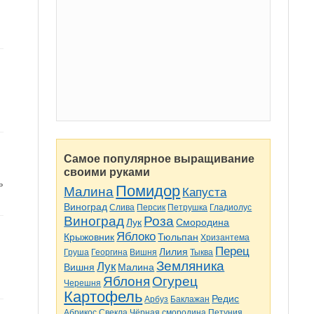
Самое популярное выращивание
своими руками
ь
Помидор
Малина
Капуста
Виноград
Слива
Персик
Петрушка
Гладиолус
Виноград
Роза
Лук
Смородина
Яблоко
Крыжовник
Тюльпан
Хризантема
Перец
Лилия
Груша
Георгина
Вишня
Тыква
Земляника
Лук
Вишня
Малина
Яблоня
Огурец
Черешня
Картофель
Редис
Арбуз
Баклажан
Абрикос
Свекла
Чёрная смородина
Петуния