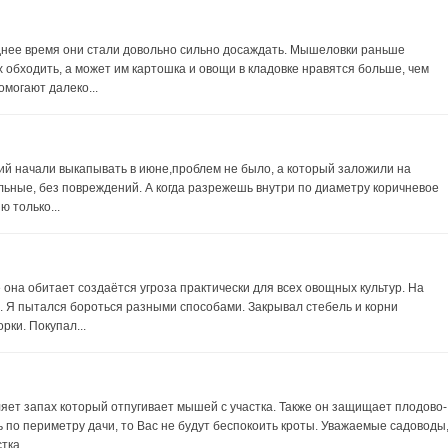
еднее время они стали довольно сильно досаждать. Мышеловки раньше
х обходить, а может им картошка и овощи в кладовке нравятся больше, чем
омогают далеко...
ний начали выкапывать в июне,проблем не было, а который заложили на
льные, без повреждений. А когда разрежешь внутри по диаметру коричневое
 только...
е она обитает создаётся угроза практически для всех овощных культур. На
о. Я пытался бороться разными способами. Закрывал стебель и корни
ки. Покупал...
ляет запах который отпугивает мышей с участка. Также он защищает плодово-
ь по периметру дачи, то Вас не будут беспокоить кроты. Уважаемые садоводы
ка...