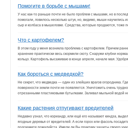
Помогите в борьбе с мышами!
У нас как-то раньше почти не было проблем с мышами, но в посл
помогали, ловилось несколько штук, но, видимо, мыши научились и
сыр и колбаса в мышеловке. Средства, которые продаются, тоже п
Что с картофелем?
В этом году у меня возникла проблема с картофелем. Причем ран
хранение практически весь скормили скоту. Снаружи клубни норма
кольцо. Картофель высаживаю в конце апреля, начале мая. Удобряю
Как бороться с медведкой?
Не секрет, что медведка — один из злейших врагов огородника. Гд
поверхности земли почти не появляется. Уничтожить очень трудн
отрезанными пластиковыми бутылками. Заливал мыльной водой нор
Какие растения отпугивают вредителей
Недавно узнал, что кориандр, или ещё его называют киндза, выде
ягодные деревья от вредителей. А если горох или фасоль посадит
подскажите пожалуйста. Имели ли Вы практику защиты своего участ