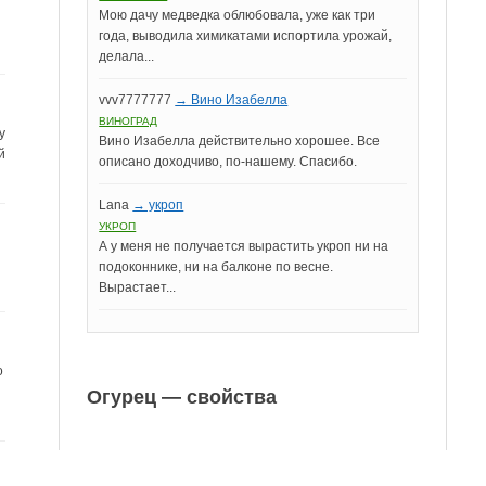
Мою дачу медведка облюбовала, уже как три
года, выводила химикатами испортила урожай,
делала...
vvv7777777
→ Вино Изабелла
ВИНОГРАД
у
Вино Изабелла действительно хорошее. Все
й
описано доходчиво, по-нашему. Спасибо.
Lana
→ укроп
УКРОП
А у меня не получается вырастить укроп ни на
подоконнике, ни на балконе по весне.
Вырастает...
о
Огурец — свойства