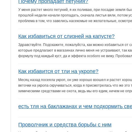
Почему пропадает петуния?
У меня растет много петуний, я их поливаю, при посадке земля б
прошлой недели начали пропадать, сначала листья вяли, потом ус
проблема в том, что завелись насекомые не желательные, осмотрел
Как избавиться от слизней на капусте?
Здравствуйте. Подскажите, пожалуйста, как можно избавиться от с
которые предлагают в магазинах лично меня не устраивают, так к
формулу под каждый куст, да и эффекта особого не вижу. Пробовала
Как избавится от тли на укропе?
Месяц назад посеяла укроп, он уже хорошо взошел и растет хорошо
веточки на укропа скручиваться, когда я присмотрелась что же это 
химическими средствами не охота, ведь мы его едим, ничем не опры
есть тля на баклажанах и чем подкормить св
Проволчник и средства борьбы с ним