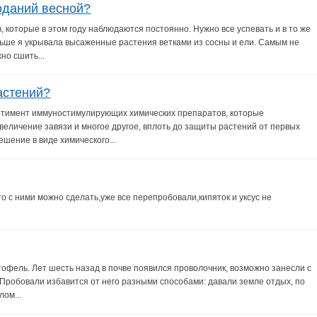
оданий весной?
, которые в этом году наблюдаются постоянно. Нужно все успевать и в то же
аньше я укрывала высаженные растения ветками из сосны и ели. Самым не
но сшить...
астений?
ортимент иммуностимулирующих химических препаратов, которые
величение завязи и многое другое, вплоть до защиты растений от первых
шение в виде химического...
о с ними можно сделать,уже все перепробовали,кипяток и уксус не
тофель. Лет шесть назад в почве появился проволочник, возможно занесли с
 Пробовали избавится от него разными способами: давали земле отдых, по
лом...