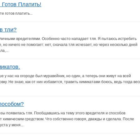
Готов Платить!
е готов платить...
в тли?
азличными вредителями. Особенно часто нападает тля. Я пытаюсь истребить
но ничего не помогает: нет, сначала тля исчезает, но через несколько дней
а,...
микатов.
е у нас на огороде был муравейник, но один, а теперь они живут на всей
вку. Не знаю, как от них избавится, травить химикатами боюсь, ведь тогда вес
способом?
озы появилась тля. Пообщавшись на тему этого вредителя и способов
т химическим средством. Что собственно говоря, дважды и сделала. После
ста у меня...