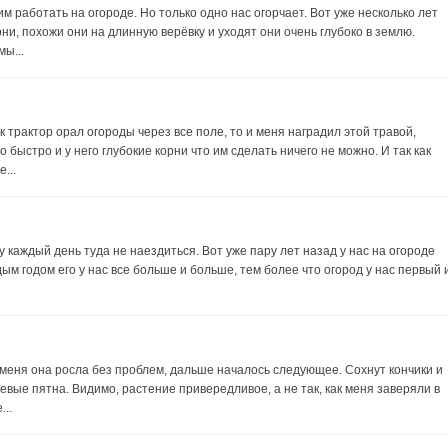
 работать на огороде. Но только одно нас огорчает. Вот уже несколько лет
рни, похожи они на длинную верёвку и уходят они очень глубоко в землю.
мы...
к трактор орал огороды через все поле, то и меня наградил этой травой,
 быстро и у него глубокие корни что им сделать ничего не можно. И так как
...
у каждый день туда не наездиться. Вот уже пару лет назад у нас на огороде
ым годом его у нас все больше и больше, тем более что огород у нас первый 
 меня она росла без проблем, дальше началось следующее. Сохнут кончики и
вые пятна. Видимо, растение привередливое, а не так, как меня заверяли в
...