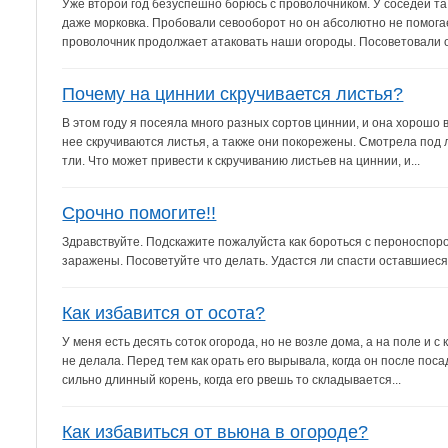
Уже второй год безуспешно борюсь с проволочником. У соседей та
даже морковка. Пробовали севооборот но он абсолютно не помога
проволочник продолжает атаковать наши огороды. Посоветовали о
Почему на циннии скручивается листья?
В этом году я посеяла много разных сортов циннии, и она хорошо 
нее скручиваются листья, а также они покорежены. Смотрела под ли
тли. Что может привести к скручиванию листьев на циннии, и...
Срочно помогите!!
Здравствуйте. Подскажите пожалуйста как бороться с пероноспоро
заражены. Посоветуйте что делать. Удастся ли спасти оставшиеся,
Как избавится от осота?
У меня есть десять соток огорода, но не возле дома, а на поле и 
не делала. Перед тем как орать его вырывала, когда он после поса
сильно длинный корень, когда его рвешь то складывается...
Как избавиться от вьюна в огороде?