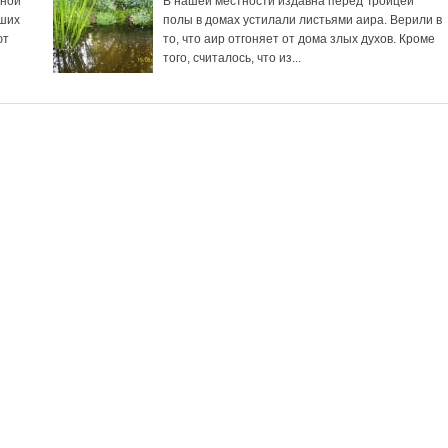
щной
В нашей местности издавна перед Троицей
аших
полы в домах устилали листьями аира. Верили в
ют
то, что аир отгоняет от дома злых духов. Кроме
того, считалось, что из...