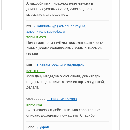
А как добиться плодоношения лимона в
домашних условиях? Ведь часто дерево
вырастает. а плодов не...
btti
→ Топинамбур (земляная груша) —
заменитель картофеля
ТОПИНАМБУР
Почвы для топинамбура подходят фактически
любые, кроме солончаковых, сильно-кислых и
сильно...
katt
→ Советы борьбы с медведкой
КАРТОФЕЛЬ
Мою дачу медведка облюбовала, уже как три
года, выводила химикатами испортила урожай,
делала...
vvv7777777
→ Вино Изабелла
ВИНОГРАД
Вино Изабелла действительно хорошее. Все
описано доходчиво, по-нашему. Спасибо.
Lana
→ укроп