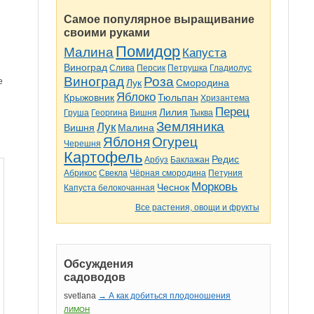
Самое популярное выращивание
своими руками
Помидор
Малина
Капуста
Виноград
Слива
Персик
Петрушка
Гладиолус
Виноград
Роза
е
Лук
Смородина
Яблоко
Крыжовник
Тюльпан
Хризантема
Перец
Лилия
Груша
Георгина
Вишня
Тыква
Земляника
Лук
Вишня
Малина
Яблоня
Огурец
Черешня
Картофель
Редис
Арбуз
Баклажан
Абрикос
Свекла
Чёрная смородина
Петуния
Морковь
Чеснок
Капуста белокочанная
Все растения, овощи и фрукты
Обсуждения
садоводов
svetlana
→ А как добиться плодоношения
ЛИМОН