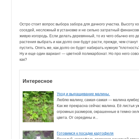
Остро стоит вопрос выбора забора для дачного участка. Высоту хо
соседей, несложный в установке и не сильно затратный финансово
живую изгородь. Если делать деревянный, то из чего обычно его 
растения выбрать и как долго они будут расти, прежде, чем стану
пустить. Опять же, как долго он будет набирать нужную "плотность
Ну и еще один вариант — цветной поликарбонат. Но про него совс
как?
Интересное
Уход и выращивание малины.
Люблю малину, самая-самая — малина кумбе
Как же прекрасна сейчас малина. Её листья у
огромных размеров, окрашенные в темно-зе
цвета. От середины и...
Готовимся к посадке картофеля