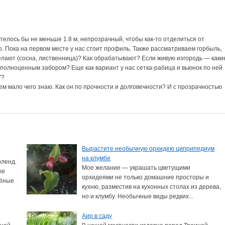
телось бы не меньше 1.8 м, непрозрачный, чтобы как-то отделиться от
. Пока на первом месте у нас стоит профиль. Также рассматриваем горбыль,
делают (сосна, лиственница)? Как обрабатывают? Если живую изгородь — каки
т полноценным забором? Еще как вариант у нас сетка-рабица и вьюнок по ней
"?
ем мало чего знаю. Как он по прочности и долговечности? И с прозрачностью
Вырастите необычную орхидею циприпедиум
на клумбе
рленд.
Мое желание — украшать цветущими
же
орхидеями не только домашние просторы и
лёные
кухню, разместив на кухонных столах из дерева,
но и клумбу. Необычные виды редких...
Аир в саду