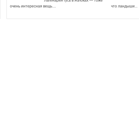
Лагенария гусь в яблоках — тоже
очень интересная вещь....
что ландыши...