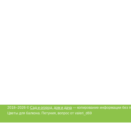
2018–2026 ©
Сад и огород, дом и дача
— копирование информации без п
Цветы для балкона. Петуния, вопрос от valeri_d69