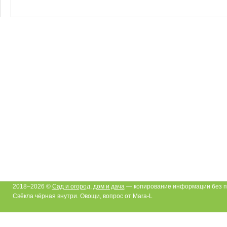
2018–2026 ©
Сад и огород, дом и дача
— копирование информации без п
Свёкла чёрная внутри. Овощи, вопрос от Mara-L