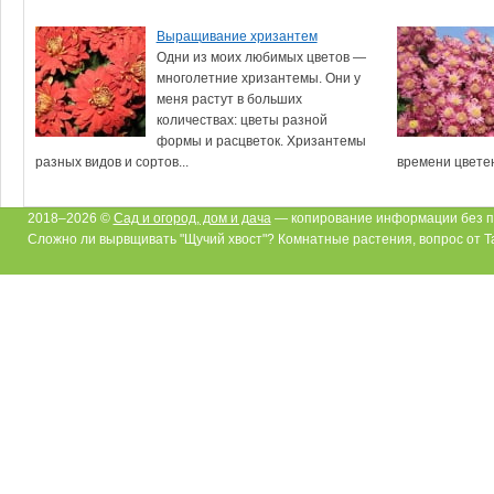
Выращивание хризантем
Одни из моих любимых цветов —
многолетние хризантемы. Они у
меня растут в больших
количествах: цветы разной
формы и расцветок. Хризантемы
разных видов и сортов...
времени цветен
2018–2026 ©
Сад и огород, дом и дача
— копирование информации без п
Сложно ли вырвщивать "Щучий хвост"? Комнатные растения, вопрос от Ta