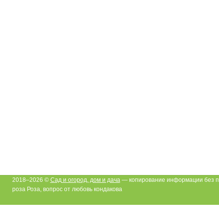
2018–2026 ©
Сад и огород, дом и дача
— копирование информации без п
роза Роза, вопрос от любовь кондакова