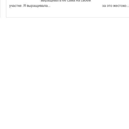
выращивать её сама на своём
участке. Я выращивала...
за это жестоко...