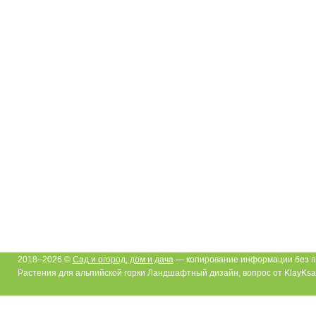
2018–2026 ©
Сад и огород, дом и дача
— копирование информации без п
Растения для альпийской горки Ландшафтный дизайн, вопрос от KlayKsa