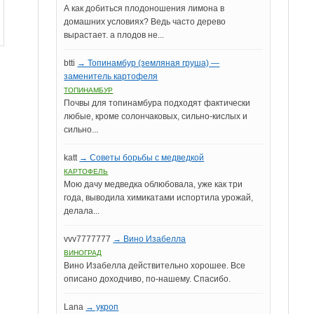
А как добиться плодоношения лимона в
домашних условиях? Ведь часто дерево
вырастает. а плодов не...
btti
→ Топинамбур (земляная груша) —
заменитель картофеля
ТОПИНАМБУР
Почвы для топинамбура подходят фактически
любые, кроме солончаковых, сильно-кислых и
сильно...
katt
→ Советы борьбы с медведкой
КАРТОФЕЛЬ
Мою дачу медведка облюбовала, уже как три
года, выводила химикатами испортила урожай,
делала...
vvv7777777
→ Вино Изабелла
ВИНОГРАД
Вино Изабелла действительно хорошее. Все
описано доходчиво, по-нашему. Спасибо.
Lana
→ укроп