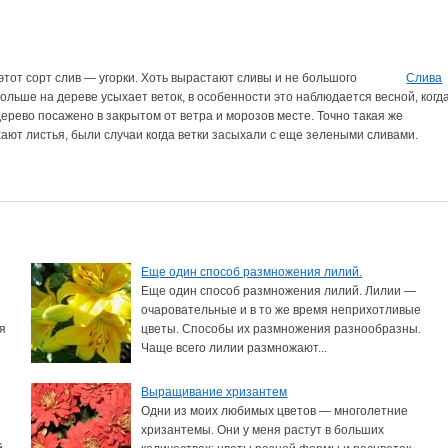
этот сорт слив — угорки. Хоть вырастают сливы и не большого
Слива
ольше на дереве усыхает веток, в особенности это наблюдается весной, когд
дерево посажено в закрытом от ветра и морозов месте. Точно такая же
ают листья, были случаи когда ветки засыхали с еще зелеными сливами.
Еще один способ размножения лилий.
Еще один способ размножения лилий. Лилии —
очаровательные и в то же время неприхотливые
ся
цветы. Способы их размножения разнообразны.
Чаще всего лилии размножают...
Выращивание хризантем
Одни из моих любимых цветов — многолетние
хризантемы. Они у меня растут в больших