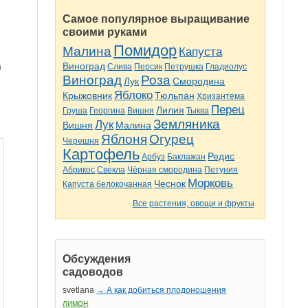
Самое популярное выращивание
своими руками
Помидор
Малина
Капуста
Виноград
а
Слива
Персик
Петрушка
Гладиолус
Виноград
Роза
Лук
Смородина
Яблоко
Крыжовник
Тюльпан
Хризантема
Перец
Лилия
Груша
Георгина
Вишня
Тыква
Земляника
Лук
Вишня
Малина
Яблоня
Огурец
Черешня
Картофель
Редис
Арбуз
Баклажан
Абрикос
Свекла
Чёрная смородина
Петуния
Морковь
Чеснок
Капуста белокочанная
Все растения, овощи и фрукты
Обсуждения
садоводов
svetlana
→ А как добиться плодоношения
ЛИМОН