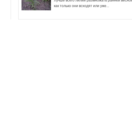
Лучше всего лилии размножать ранней весно
как только они всходят или уже...