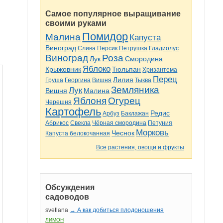
Самое популярное выращивание
своими руками
Помидор
Малина
Капуста
Виноград
Слива
Персик
Петрушка
Гладиолус
Виноград
Роза
Лук
Смородина
Яблоко
Крыжовник
Тюльпан
Хризантема
Перец
Лилия
Груша
Георгина
Вишня
Тыква
Земляника
Лук
Вишня
Малина
Яблоня
Огурец
Черешня
Картофель
Редис
Арбуз
Баклажан
Абрикос
Свекла
Чёрная смородина
Петуния
Морковь
Чеснок
Капуста белокочанная
Все растения, овощи и фрукты
Обсуждения
садоводов
svetlana
→ А как добиться плодоношения
ЛИМОН