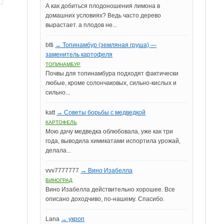
А как добиться плодоношения лимона в
домашних условиях? Ведь часто дерево
вырастает. а плодов не...
btti
→ Топинамбур (земляная груша) —
заменитель картофеля
ТОПИНАМБУР
Почвы для топинамбура подходят фактически
любые, кроме солончаковых, сильно-кислых и
сильно...
katt
→ Советы борьбы с медведкой
КАРТОФЕЛЬ
Мою дачу медведка облюбовала, уже как три
года, выводила химикатами испортила урожай,
делала...
vvv7777777
→ Вино Изабелла
ВИНОГРАД
Вино Изабелла действительно хорошее. Все
описано доходчиво, по-нашему. Спасибо.
Lana
→ укроп