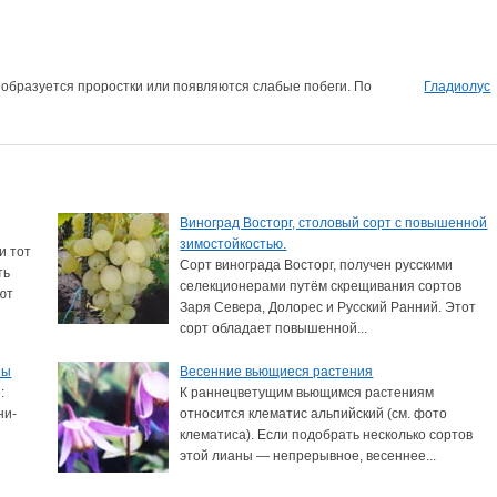
е образуется проростки или появляются слабые побеги. По
Гладиолус
Виноград Восторг, столовый сорт с повышенной
зимостойкостью.
и тот
Сорт винограда Восторг, получен русскими
ть
селекционерами путём скрещивания сортов
ают
Заря Севера, Долорес и Русский Ранний. Этот
сорт обладает повышенной...
ны
Весенние вьющиеся растения
:
К раннецветущим вьющимся растениям
ни-
относится клематис альпийский (см. фото
клематиса). Если подобрать несколько сортов
этой лианы — непрерывное, весеннее...