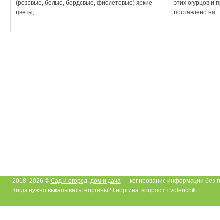
(розовые, белые, бордовые, фиолетовые) яркие
этих огурцов и 
цветы,...
поставлено на...
2018–2026 ©
Сад и огород, дом и дача
— копирование информации без п
Когда нужно выкапывать георгины? Георгина, вопрос от volenchik